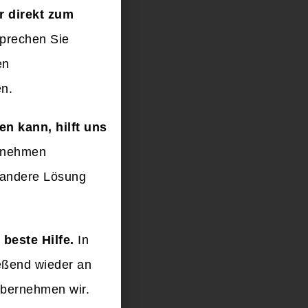
r direkt zum
prechen Sie
en
en.
n kann, hilft uns
ernehmen
e andere Lösung
 beste Hilfe.
In
ießend wieder an
übernehmen wir.