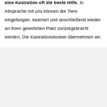
eine Kastration oft die beste Hilfe.
In
Absprache mit uns können die Tiere
eingefangen, kastriert und anschließend wieder
an ihren gewohnten Platz zurückgebracht
werden. Die Kastrationskosten übernehmen wir.
Bitte haben Sie Verständnis dafür, dass auch
unser neues Tierheim an seine
Kapazitätsgrenzen stößt. Gemeinsam können
wir dafür sorgen, dass möglichst vielen Katzen
geholfen werden kann. Danke für Ihr
Verständnis!