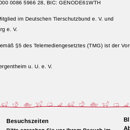
 0000 0086 5966 28, BIC: GENODE61WTH
itglied im Deutschen Tierschutzbund e. V. und
g e. V.
 gemäß §5 des Telemediengesetztes (TMG) ist der Vo
rgentheim u. U. e. V.
Bl
Besuchszeiten
Ab