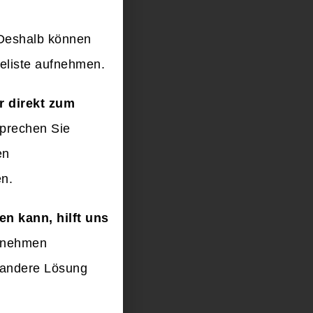
 Deshalb können
teliste aufnehmen.
r direkt zum
prechen Sie
en
en.
n kann, hilft uns
ernehmen
e andere Lösung