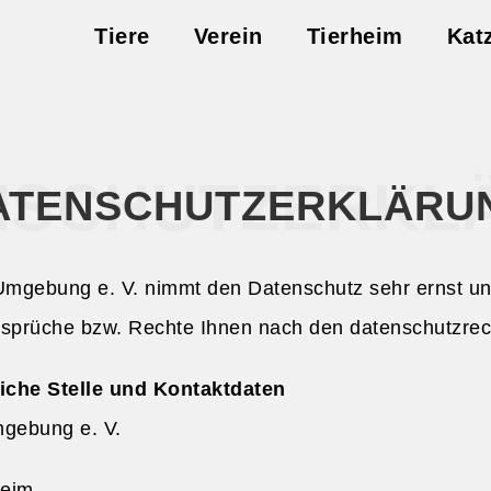
Tiere
Verein
Tierheim
Kat
NSCHUTZERKL
ATENSCHUTZERKLÄRU
mgebung e. V. nimmt den Datenschutz sehr ernst und
nsprüche bzw. Rechte Ihnen nach den datenschutzre
iche Stelle und Kontaktdaten
gebung e. V.
heim