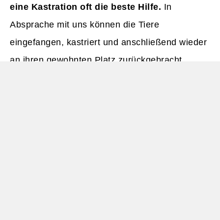
eine Kastration oft die beste Hilfe.
In
Absprache mit uns können die Tiere
eingefangen, kastriert und anschließend wieder
an ihren gewohnten Platz zurückgebracht
werden. Die Kastrationskosten übernehmen wir.
Bitte haben Sie Verständnis dafür, dass auch
unser neues Tierheim an seine
Kapazitätsgrenzen stößt. Gemeinsam können
wir dafür sorgen, dass möglichst vielen Katzen
geholfen werden kann. Danke für Ihr
Verständnis!