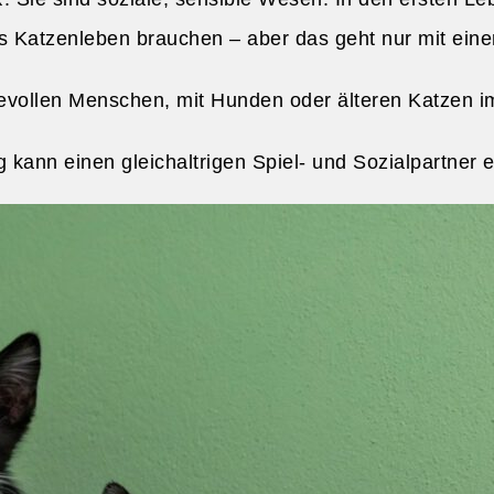
les Katzenleben brauchen – aber das geht nur mit ein
evollen Menschen, mit Hunden oder älteren Katzen im H
kann einen gleichaltrigen Spiel- und Sozialpartner e