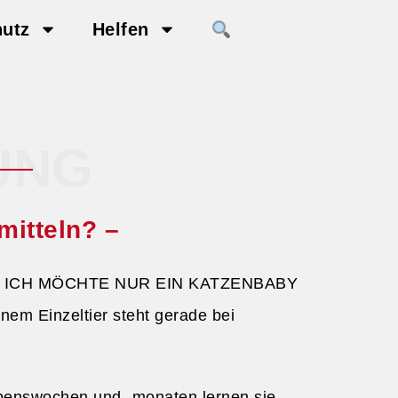
hutz
Helfen
UNG
mitteln? –
 Media: ICH MÖCHTE NUR EIN KATZENBABY
nem Einzeltier steht gerade bei
benswochen und -monaten lernen sie