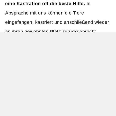
eine Kastration oft die beste Hilfe.
In
Absprache mit uns können die Tiere
eingefangen, kastriert und anschließend wieder
an ihren gewohnten Platz zurückgebracht
werden. Die Kastrationskosten übernehmen wir.
Bitte haben Sie Verständnis dafür, dass auch
unser neues Tierheim an seine
Kapazitätsgrenzen stößt. Gemeinsam können
wir dafür sorgen, dass möglichst vielen Katzen
geholfen werden kann. Danke für Ihr
Verständnis!