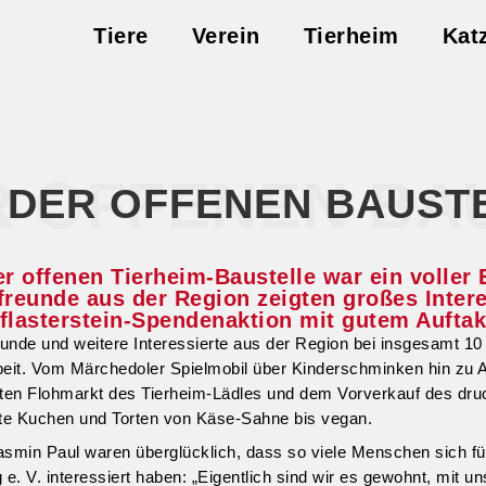
Tiere
Verein
Tierheim
Kat
R OFFENEN BA
 DER OFFENEN BAUST
r offenen Tierheim-Baustelle war ein voller 
freunde aus der Region zeigten großes Inter
flasterstein-Spendenaktion mit gutem Auftak
unde und weitere Interessierte aus der Region bei insgesamt 10
rbeit. Vom Märchedoler Spielmobil über Kinderschminken hin zu 
en Flohmarkt des Tierheim-Lädles und dem Vorverkauf des druc
te Kuchen und Torten von Käse-Sahne bis vegan.
smin Paul waren überglücklich, dass so viele Menschen sich für
 V. interessiert haben: „Eigentlich sind wir es gewohnt, mit u