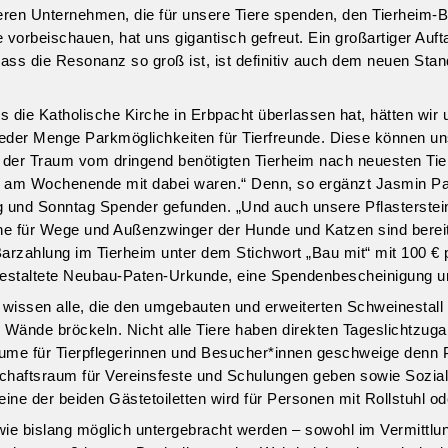
en Unternehmen, die für unsere Tiere spenden, den Tierheim-Bet
e vorbeischauen, hat uns gigantisch gefreut. Ein großartiger Auft
Dass die Resonanz so groß ist, ist definitiv auch dem neuen St
s die Katholische Kirche in Erbpacht überlassen hat, hätten wi
 jeder Menge Parkmöglichkeiten für Tierfreunde. Diese können uns
 der Traum vom dringend benötigten Tierheim nach neuesten Tie
e am Wochenende mit dabei waren.“ Denn, so ergänzt Jasmin Paul
und Sonntag Spender gefunden. „Und auch unsere Pflasterstein
ine für Wege und Außenzwinger der Hunde und Katzen sind berei
rzahlung im Tierheim unter dem Stichwort „Bau mit“ mit 100 € pr
l gestaltete Neubau-Paten-Urkunde, eine Spendenbescheinigung 
wissen alle, die den umgebauten und erweiterten Schweinestall
 Wände bröckeln. Nicht alle Tiere haben direkten Tageslichtzuga
räume für Tierpflegerinnen und Besucher*innen geschweige denn 
chaftsraum für Vereinsfeste und Schulungen geben sowie Sozialr
e der beiden Gästetoiletten wird für Personen mit Rollstuhl ode
e bislang möglich untergebracht werden – sowohl im Vermittlun