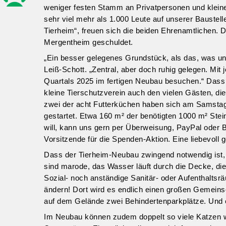
weniger festen Stamm an Privatpersonen und kleiner
sehr viel mehr als 1.000 Leute auf unserer Baustell
Tierheim“, freuen sich die beiden Ehrenamtlichen. 
Mergentheim geschuldet.
„Ein besser gelegenes Grundstück, als das, was un
Leiß-Schott. „Zentral, aber doch ruhig gelegen. Mit
Quartals 2025 im fertigen Neubau besuchen.“ Dass
kleine Tierschutzverein auch den vielen Gästen, di
zwei der acht Futterküchen haben sich am Samstag 
gestartet. Etwa 160 m² der benötigten 1000 m² Ste
will, kann uns gern per Überweisung, PayPal oder Ba
Vorsitzende für die Spenden-Aktion. Eine liebevol
Dass der Tierheim-Neubau zwingend notwendig ist, 
sind marode, das Wasser läuft durch die Decke, die
Sozial- noch anständige Sanitär- oder Aufenthalts
ändern! Dort wird es endlich einen großen Gemeins
auf dem Gelände zwei Behindertenparkplätze. Und ein
Im Neubau können zudem doppelt so viele Katzen wi