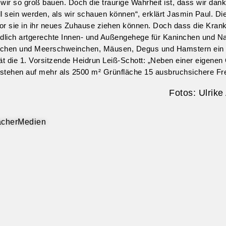
 wir so groß bauen. Doch die traurige Wahrheit ist, dass wir dan
l sein werden, als wir schauen können“, erklärt Jasmin Paul. Di
or sie in ihr neues Zuhause ziehen können. Doch dass die Kran
 endlich artgerechte Innen- und Außengehege für Kaninchen und Na
inchen und Meerschweinchen, Mäusen, Degus und Hamstern ein a
t die 1. Vorsitzende Heidrun Leiß-Schott: „Neben einer eigene
tehen auf mehr als 2500 m² Grünfläche 15 ausbruchsichere Frei
Fotos: Ulrike
MacherMedien
n