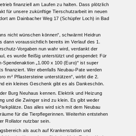
rieb finanziell am Laufen zu halten. Dass plötzlich
akt für unsere zukünftige Tierschutzarbeit im neuen
andort am Dainbacher Weg 17 (Schüpfer Loch) in Bad
r uns nicht wünschen können“, schwärmt Heidrun
 dann voraussichtlich bereits im Verlauf des 1.
rschutz-Vorgaben nun wahr wird, verdankt der
, es wurde fleißig unterstützt und gespendet: Für
-Spendenaktion „1.000 x 100 (Euro)“ ist super
ts finanziert. Wer ebenfalls Neubau-Pate werden
o m² Pflastersteine unterstützen“, wirbt die 2.
und ein kleines Geschenk gibt es als Dankeschön.
 der Burg Neuhaus kennen. Elektrik und Heizung
ng und die Zwinger sind zu klein. Es gibt weder
Parkplätze. Das alles wird sich mit dem Neubau
äume für die Tierpflegerinnen. Weiterhin entstehen
r Rollator nutzbar sein.
gsbereich als auch auf Krankenstation und