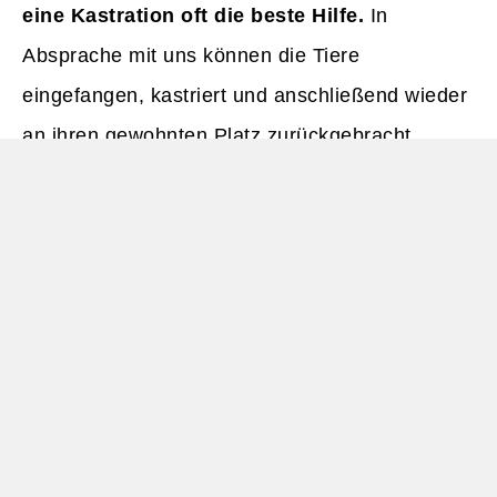
eine Kastration oft die beste Hilfe.
In
Absprache mit uns können die Tiere
eingefangen, kastriert und anschließend wieder
an ihren gewohnten Platz zurückgebracht
werden. Die Kastrationskosten übernehmen wir.
Bitte haben Sie Verständnis dafür, dass auch
unser neues Tierheim an seine
Kapazitätsgrenzen stößt. Gemeinsam können
wir dafür sorgen, dass möglichst vielen Katzen
geholfen werden kann. Danke für Ihr
Verständnis!