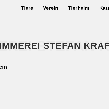
Tiere
Verein
Tierheim
Kat
EREI STEFAN 
IMMEREI STEFAN KRA
ein
n