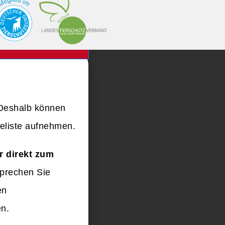
 Deshalb können
teliste aufnehmen.
r direkt zum
prechen Sie
en
en.