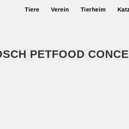
Tiere
Verein
Tierheim
Kat
H PETFOOD CO
OSCH PETFOOD CONCE
n