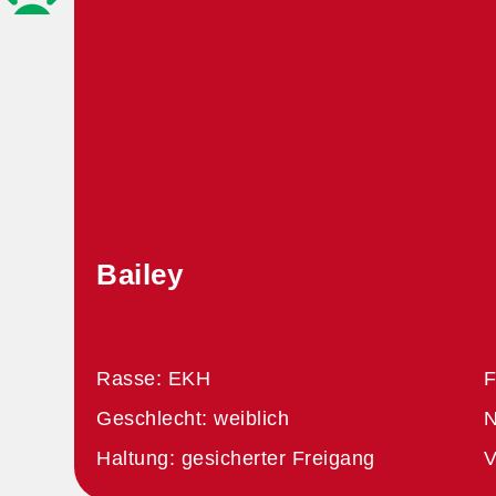
Bailey
Rasse: EKH
F
Geschlecht: weiblich
N
Haltung: gesicherter Freigang
V