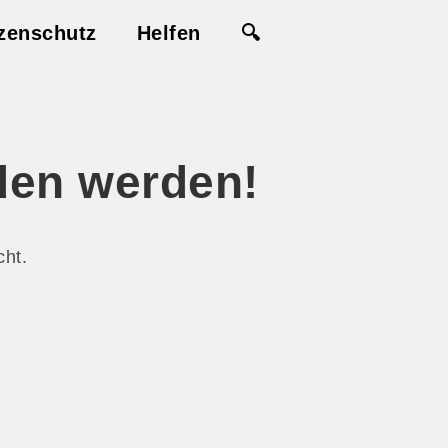
zenschutz
Helfen
🔍
den werden!
cht.